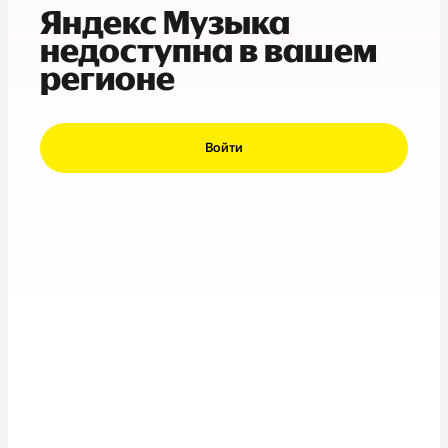
Яндекс Музыка
недоступна в вашем
регионе
Войти