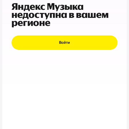
Яндекс Музыка
недоступна в вашем
регионе
Войти