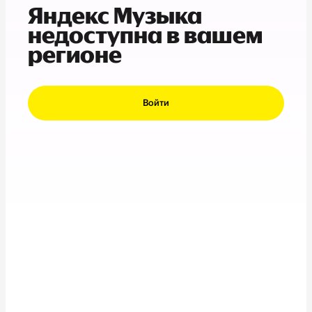
Яндекс Музыка
недоступна в вашем
регионе
Войти