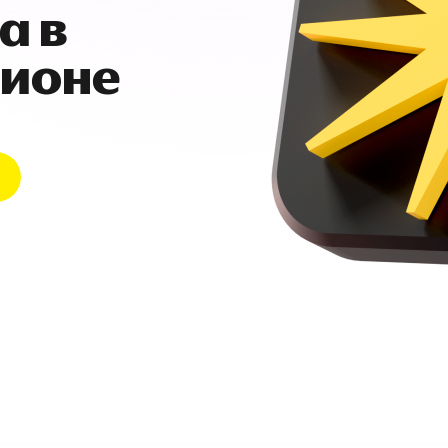
а в
гионе