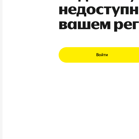
недоступн
вашем ре
Войти