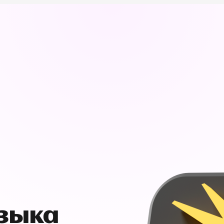
узыка