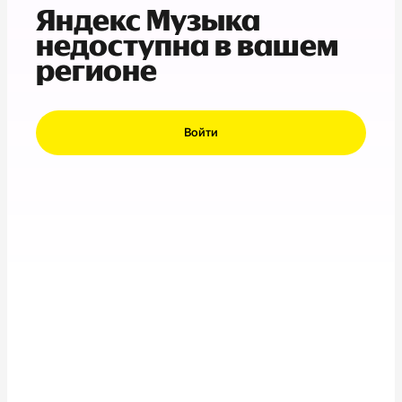
Яндекс Музыка
недоступна в вашем
регионе
Войти