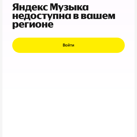
Яндекс Музыка
недоступна в вашем
регионе
Войти