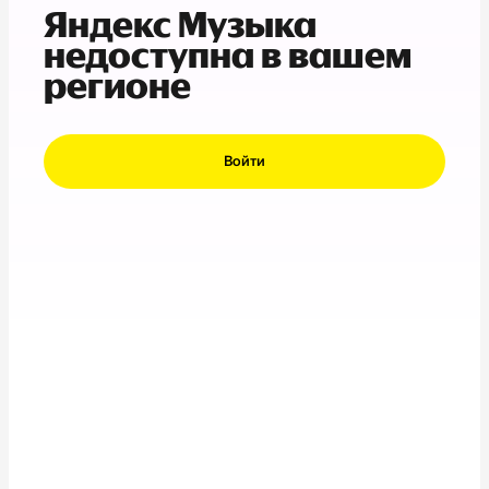
Яндекс Музыка
недоступна в вашем
регионе
Войти