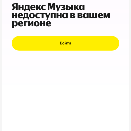
Яндекс Музыка
недоступна в вашем
регионе
Войти