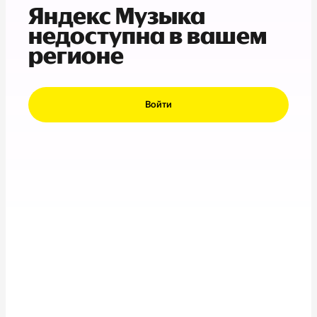
Яндекс Музыка
недоступна в вашем
регионе
Войти