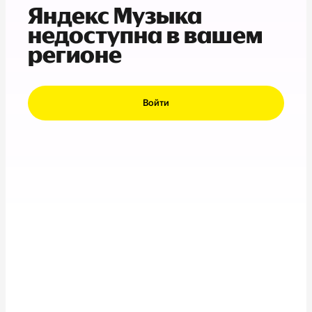
Яндекс Музыка
недоступна в вашем
регионе
Войти