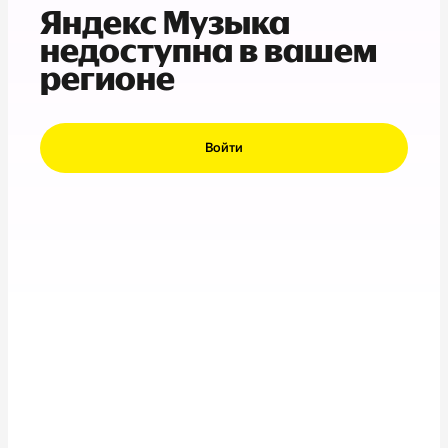
Яндекс Музыка
недоступна в вашем
регионе
Войти