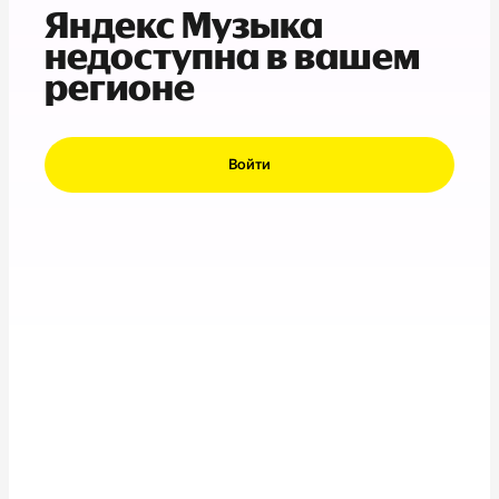
Яндекс Музыка
недоступна в вашем
регионе
Войти