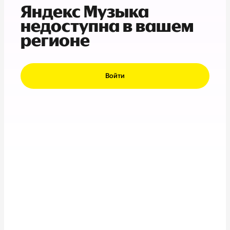
Яндекс Музыка
недоступна в вашем
регионе
Войти