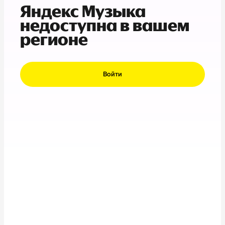
Яндекс Музыка
недоступна в вашем
регионе
Войти