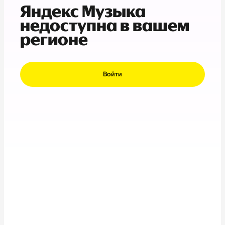
Яндекс Музыка
недоступна в вашем
регионе
Войти