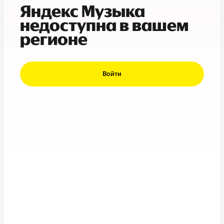
Яндекс Музыка
недоступна в вашем
регионе
Войти