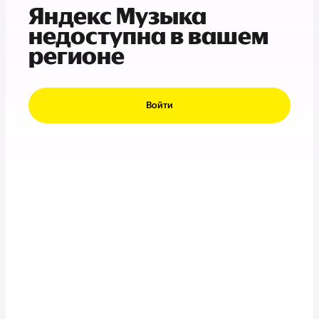
Яндекс Музыка
недоступна в вашем
регионе
Войти