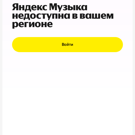
Яндекс Музыка
недоступна в вашем
регионе
Войти