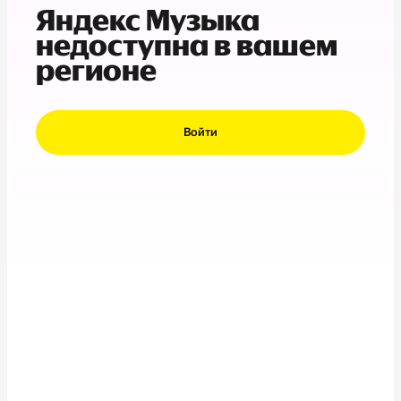
Яндекс Музыка
недоступна в вашем
регионе
Войти