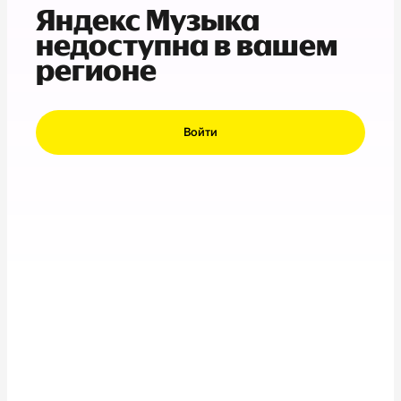
Яндекс Музыка
недоступна в вашем
регионе
Войти