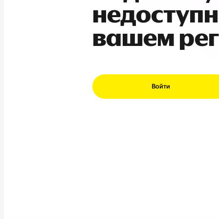
недоступн
вашем ре
Войти