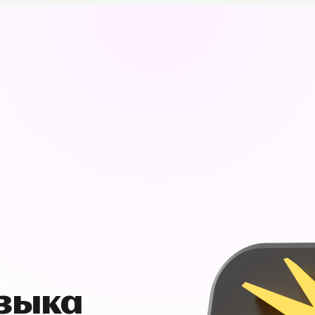
узыка