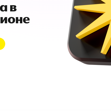
а в
гионе