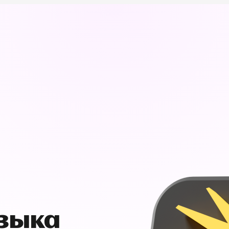
узыка