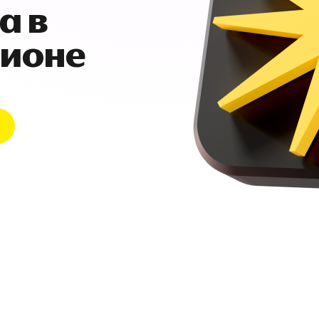
а в
гионе