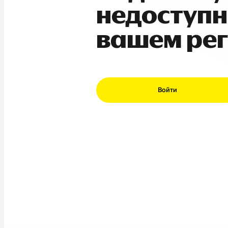
недоступн
вашем ре
Войти