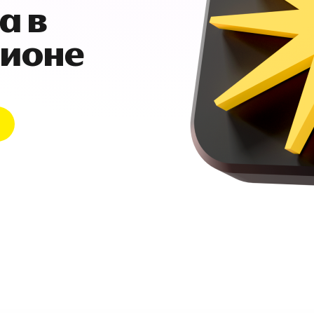
а в
гионе