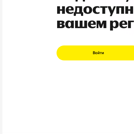
недоступн
вашем ре
Войти