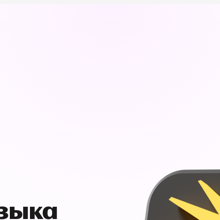
узыка