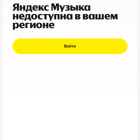
Яндекс Музыка
недоступна в вашем
регионе
Войти