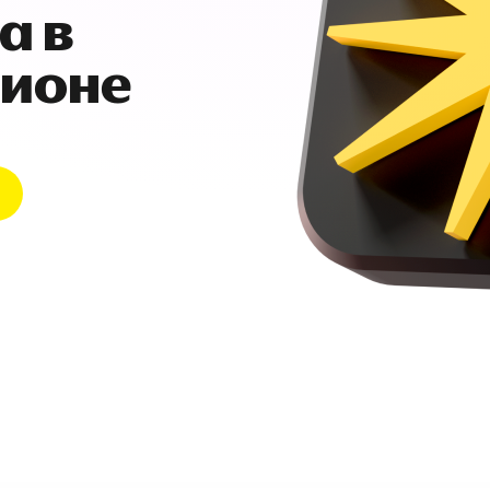
а в
гионе