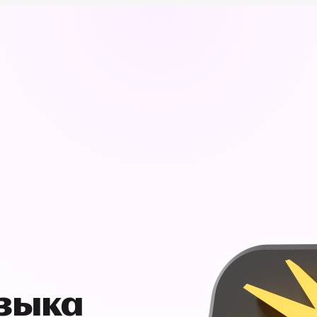
узыка