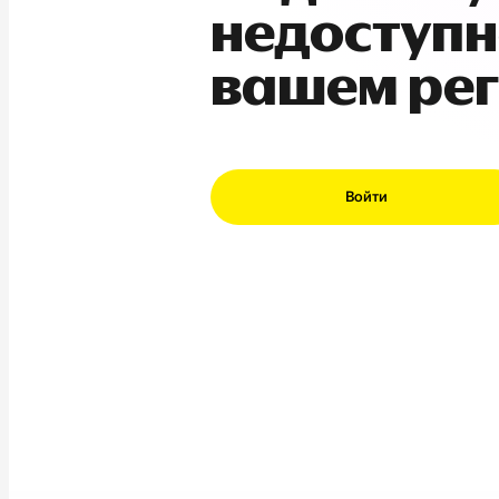
недоступн
вашем ре
Войти