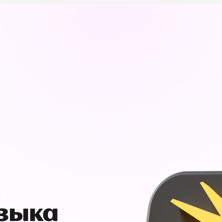
узыка