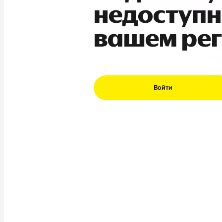
недоступн
вашем ре
Войти