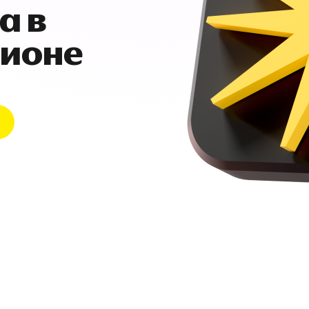
а в
гионе