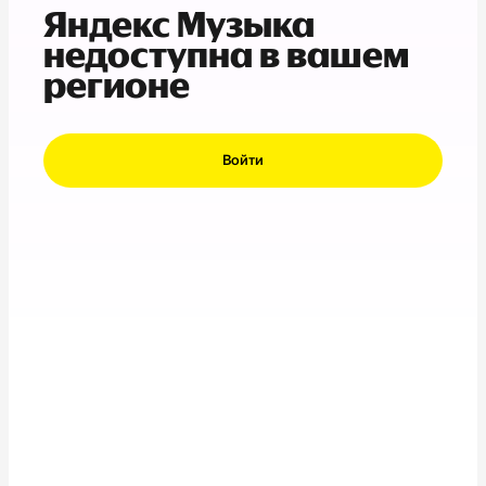
Яндекс Музыка
недоступна в вашем
регионе
Войти