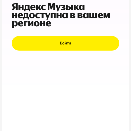
Яндекс Музыка
недоступна в вашем
регионе
Войти