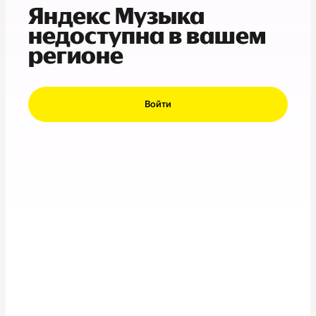
Яндекс Музыка
недоступна в вашем
регионе
Войти