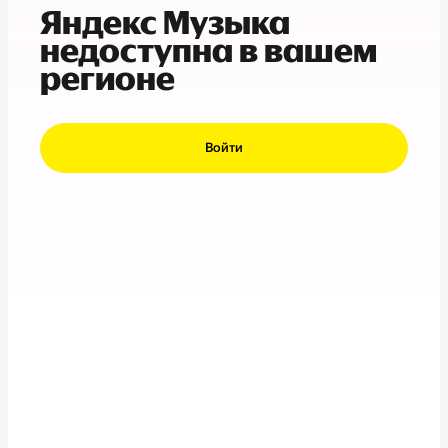
Яндекс Музыка
недоступна в вашем
регионе
Войти