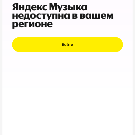
Яндекс Музыка
недоступна в вашем
регионе
Войти