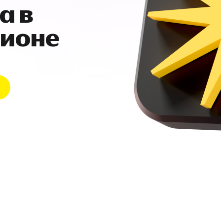
а в
гионе