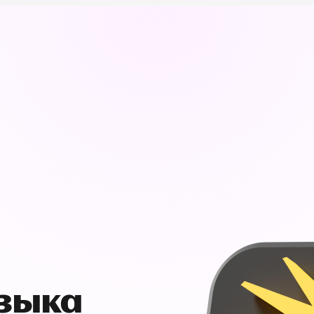
узыка