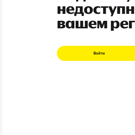
недоступн
вашем ре
Войти