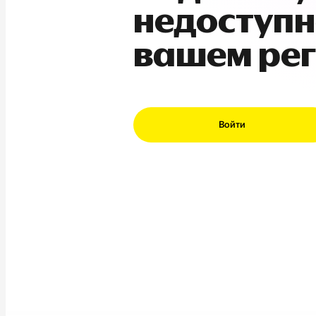
недоступн
вашем ре
Войти