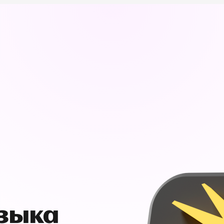
узыка