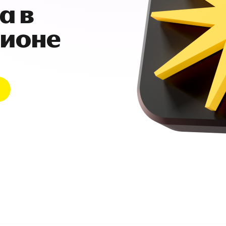
а в
гионе