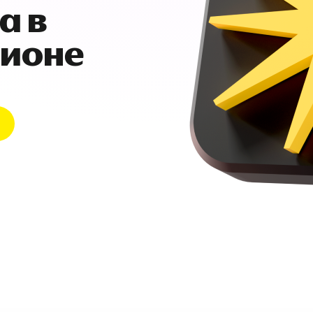
а в
гионе