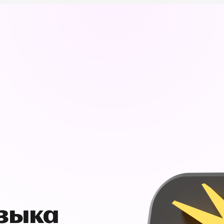
узыка