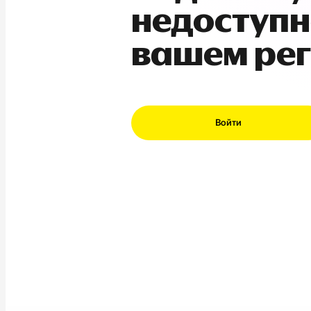
недоступн
вашем ре
Войти