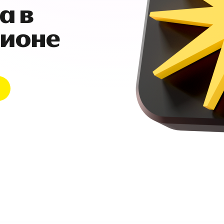
а в
гионе