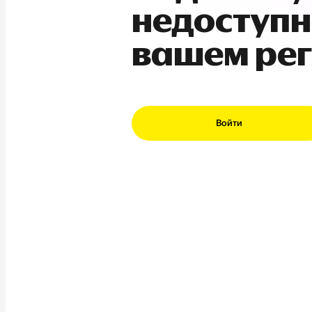
недоступн
вашем ре
Войти