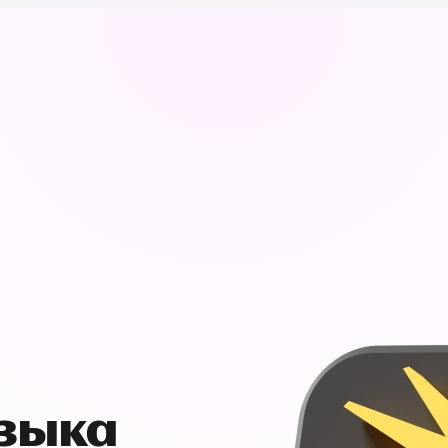
узыка