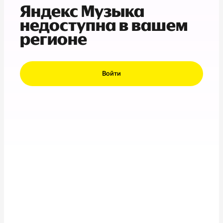
Яндекс Музыка
недоступна в вашем
регионе
Войти