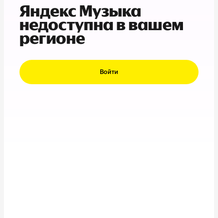
Яндекс Музыка
недоступна в вашем
регионе
Войти