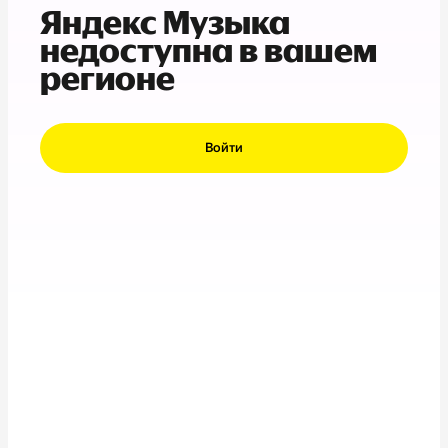
Яндекс Музыка
недоступна в вашем
регионе
Войти