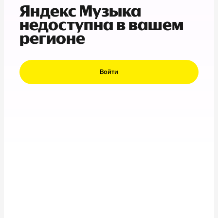
Яндекс Музыка
недоступна в вашем
регионе
Войти