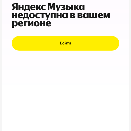
Яндекс Музыка
недоступна в вашем
регионе
Войти