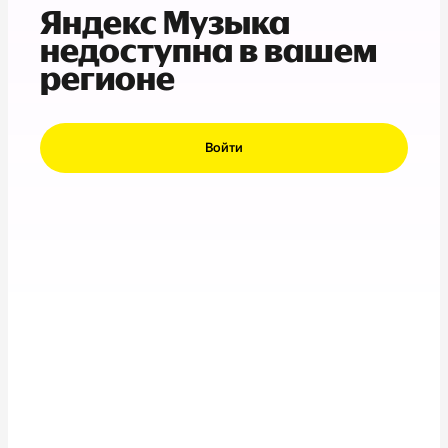
Яндекс Музыка
недоступна в вашем
регионе
Войти