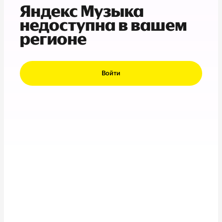
Яндекс Музыка
недоступна в вашем
регионе
Войти