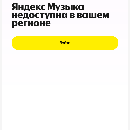
Яндекс Музыка
недоступна в вашем
регионе
Войти