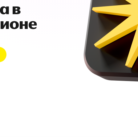
а в
гионе