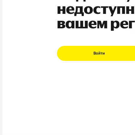
недоступн
вашем ре
Войти