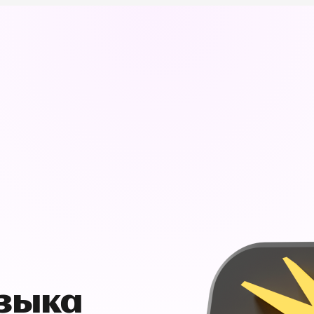
узыка