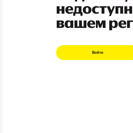
недоступн
вашем ре
Войти