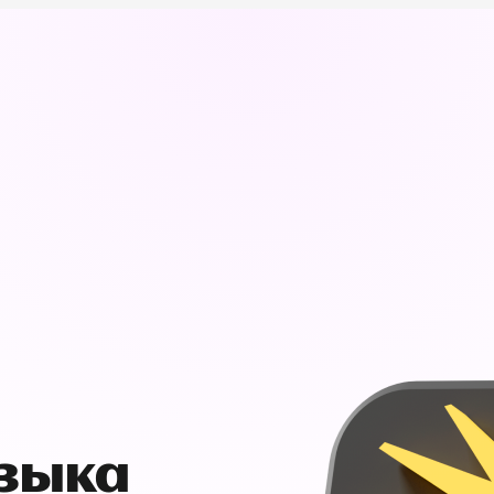
узыка