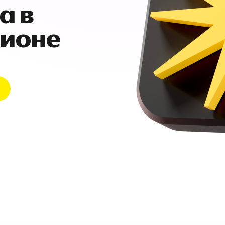
а в
гионе