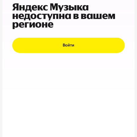
Яндекс Музыка
недоступна в вашем
регионе
Войти