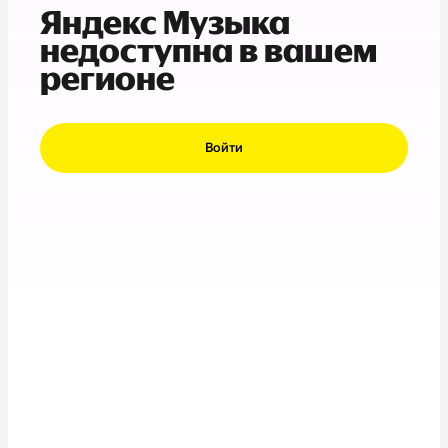
Яндекс Музыка
недоступна в вашем
регионе
Войти