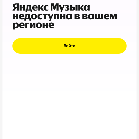
Яндекс Музыка
недоступна в вашем
регионе
Войти