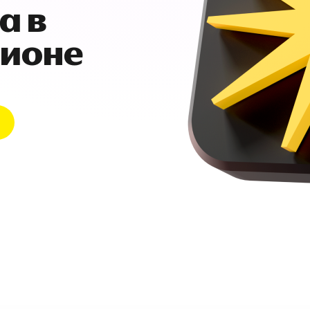
а в
гионе