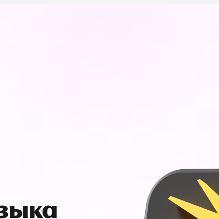
узыка