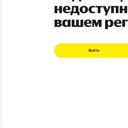
недоступн
вашем ре
Войти