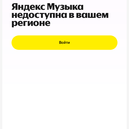
Яндекс Музыка
недоступна в вашем
регионе
Войти